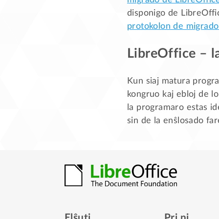
migrado de LibreOffic
disponigo de LibreOffic
protokolon de migrado
LibreOffice – l
Kun siaj matura progra
kongruo kaj ebloj de lo
la programaro estas ide
sin de la enŝlosado far
Elŝuti
Pri ni