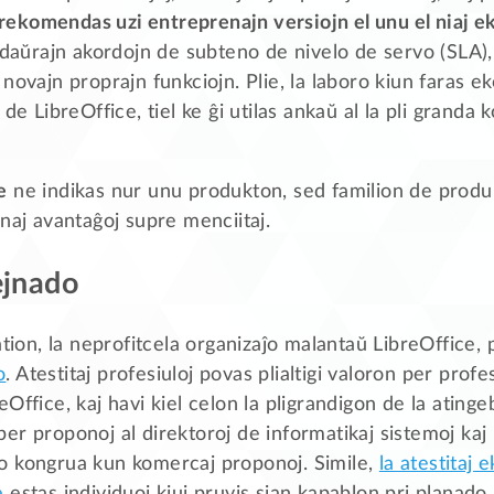
 rekomendas uzi entreprenajn versiojn el unu el niaj e
gdaŭrajn akordojn de subteno de nivelo de servo (SLA), 
novajn proprajn funkciojn. Plie, la laboro kiun faras e
 de LibreOffice, tiel ke ĝi utilas ankaŭ al la pli gran
e
ne indikas nur unu produkton, sed familion de produk
naj avantaĝoj supre menciitaj.
ejnado
on, la neprofitcela organizaĵo malantaŭ LibreOffice,
o
. Atestitaj profesiuloj povas plialtigi valoron per profe
Office, kaj havi kiel celon la pligrandigon de la atin
er proponoj al direktoroj de informatikaj sistemoj ka
o kongrua kun komercaj proponoj. Simile,
la atestitaj e