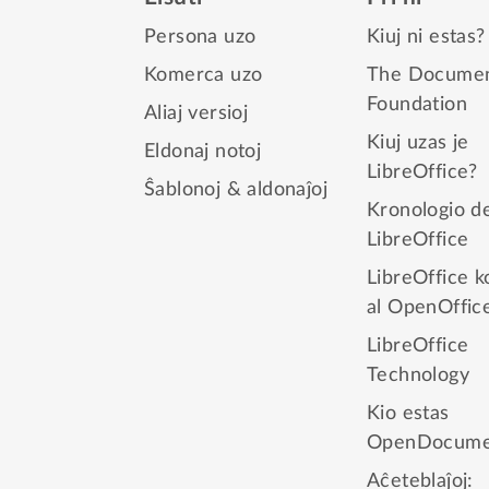
Persona uzo
Kiuj ni estas?
Komerca uzo
The Docume
Foundation
Aliaj versioj
Kiuj uzas je
Eldonaj notoj
LibreOffice?
Ŝablonoj & aldonaĵoj
Kronologio d
LibreOffice
LibreOffice 
al OpenOffic
LibreOffice
Technology
Kio estas
OpenDocume
Aĉeteblaĵoj: