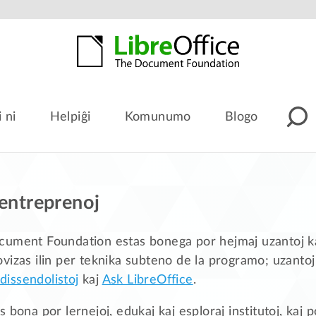
i ni
Helpiĝi
Komunumo
Blogo
 entreprenoj
cument Foundation estas bonega por hejmaj uzantoj k
vizas ilin per teknika subteno de la programo; uzantoj
dissendolistoj
kaj
Ask LibreOffice
.
 bona por lernejoj, edukaj kaj esploraj institutoj, kaj p