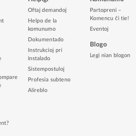
Oftaj demandoj
Partopreni –
Komencu ĉi tie!
nt
Helpo de la
komunumo
Eventoj
Dokumentado
Blogo
Instrukcioj pri
Legi nian blogon
e
instalado
Sistempostuloj
kompare
Profesia subteno
e
Alireblo
nt?