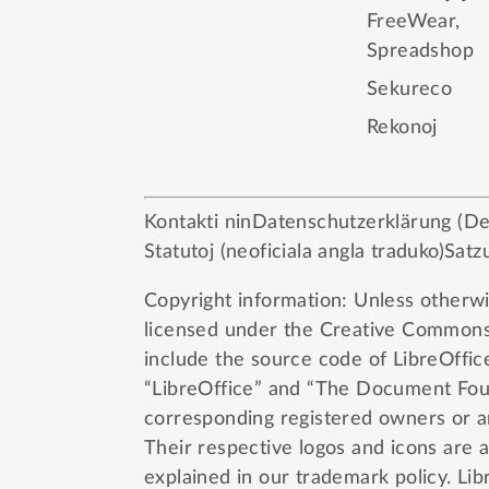
FreeWear
,
Spreadshop
Sekureco
Rekonoj
Kontakti nin
Datenschutzerklärung (Dek
Statutoj (neoficiala angla traduko)
Satzu
Copyright information: Unless otherwis
licensed under the
Creative Commons 
include the source code of LibreOffic
“LibreOffice” and “The Document Foun
corresponding registered owners or ar
Their respective logos and icons are a
explained in our
trademark policy
. Li