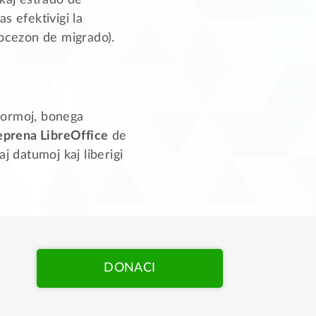
 kaj estrado de
s efektivigi la
rocezon de migrado).
normoj, bonega
eprena LibreOffice
de
j datumoj kaj liberigi
DONACI