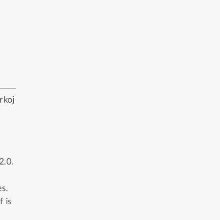
rkoj
2.0
.
s.
f is