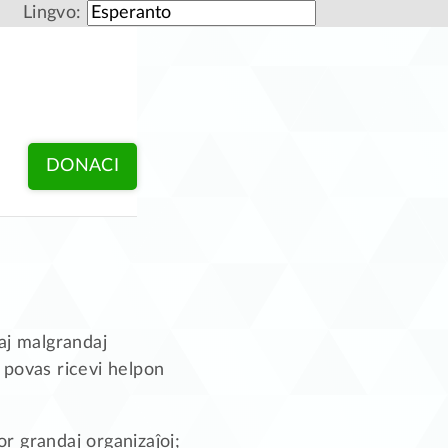
Lingvo:
DONACI
aj malgrandaj
 povas ricevi helpon
or grandaj organizaĵoj;