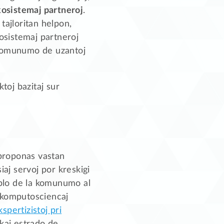
kosistemaj partneroj
.
tajloritan helpon,
kosistemaj partneroj
da komunumo de uzantoj
toj bazitaj sur
 proponas vastan
siaj servoj por kreskigi
geblo de la komunumo al
j komputosciencaj
kspertizistoj pri