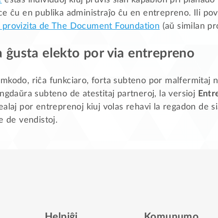
e
estas individuoj kiuj pruvis sian kapablon pri planado
e ĉu en publika administraĵo ĉu en entrepreno. Ili pova
 provizita de The Document Foundation
(aŭ similan p
a ĝusta elekto por via entrepreno
mkodo, riĉa funkciaro, forta subteno por malfermitaj 
ngdaŭra subteno de atestitaj partneroj, la versioj
Entr
alaj por entreprenoj kiuj volas rehavi la regadon de sia
e de vendistoj.
Helpiĝi
Komunumo