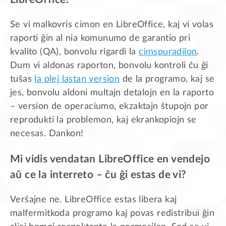
Se vi malkovris cimon en LibreOffice, kaj vi volas
raporti ĝin al nia komunumo de garantio pri
kvalito (QA), bonvolu rigardi la
cimspuradilon
.
Dum vi aldonas raporton, bonvolu kontroli ĉu ĝi
tuŝas
la plej lastan version
de la programo, kaj se
jes, bonvolu aldoni multajn detalojn en la raporto
– version de operaciumo, ekzaktajn ŝtupojn por
reprodukti la problemon, kaj ekrankopiojn se
necesas. Dankon!
Mi vidis vendatan LibreOffice en vendejo
aŭ ce la interreto – ĉu ĝi estas de vi?
Verŝajne ne. LibreOffice estas libera kaj
malfermitkoda programo kaj povas redistribui ĝin