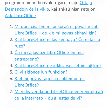
programo mem, bonvolu rigardi niajn
Oftajn
Demandojn ĉe la vikio
, kaj ankaŭ nian retejon
Ask LibreOffice
.
Mi donacis, sed mi ankoraŭ ni povas elŝuti
LibreOffice – de kie mi povas ekhavi ĝin?
Kial LibreOffice estas senpaga? Ĉu estas ia
ruzo?
Ĉu mi rajtas uzi LibreOffice en mia
entrepreno?
Kial LibreOffice ne inkluzivas retmesaĝilon?
Ĉi vi aldonos iun funkcion?
Kiel mi povas raporti problemon pri
LibreOffice?
Mi vidis vendatan LibreOffice en vendejo aŭ
ce la interreto – ĉu ĝi estas de vi?