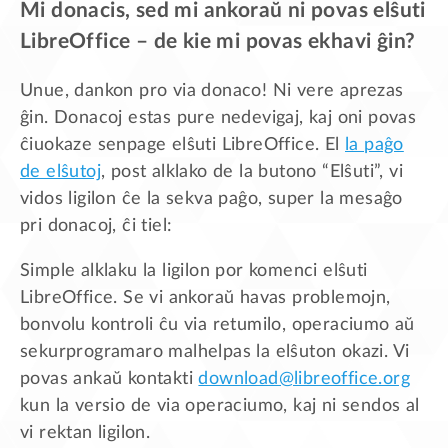
Mi donacis, sed mi ankoraŭ ni povas elŝuti
LibreOffice – de kie mi povas ekhavi ĝin?
Unue, dankon pro via donaco! Ni vere aprezas
ĝin. Donacoj estas pure nedevigaj, kaj oni povas
ĉiuokaze senpage elŝuti LibreOffice. El
la paĝo
de elŝutoj
, post alklako de la butono “Elŝuti”, vi
vidos ligilon ĉe la sekva paĝo, super la mesaĝo
pri donacoj, ĉi tiel:
Simple alklaku la ligilon por komenci elŝuti
LibreOffice. Se vi ankoraŭ havas problemojn,
bonvolu kontroli ĉu via retumilo, operaciumo aŭ
sekurprogramaro malhelpas la elŝuton okazi. Vi
povas ankaŭ kontakti
download@libreoffice.org
kun la versio de via operaciumo, kaj ni sendos al
vi rektan ligilon.