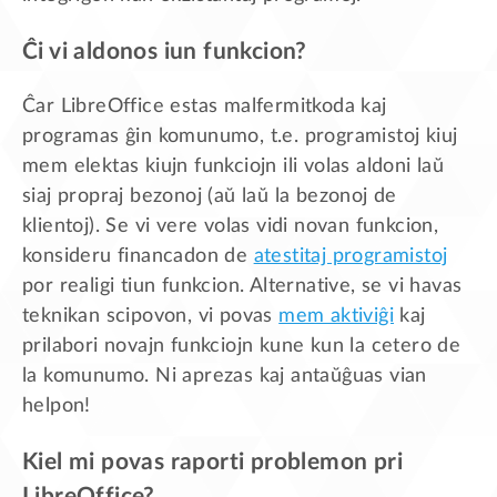
Ĉi vi aldonos iun funkcion?
Ĉar LibreOffice estas malfermitkoda kaj
programas ĝin komunumo, t.e. programistoj kiuj
mem elektas kiujn funkciojn ili volas aldoni laŭ
siaj propraj bezonoj (aŭ laŭ la bezonoj de
klientoj). Se vi vere volas vidi novan funkcion,
konsideru financadon de
atestitaj programistoj
por realigi tiun funkcion. Alternative, se vi havas
teknikan scipovon, vi povas
mem aktiviĝi
kaj
prilabori novajn funkciojn kune kun la cetero de
la komunumo. Ni aprezas kaj antaŭĝuas vian
helpon!
Kiel mi povas raporti problemon pri
LibreOffice?