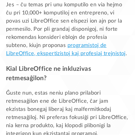
Jes – ĉu temas pri unu komputilo en via hejmo
ĉu pri 10,000+ komputiloj en entrepreno, vi
povas uzi LibreOffice sen elspezi ion ajn por la
permesilo. Por pli grandaj disponigoj, ni forte
rekomendas konsideri eblojn de profesia
subteno, kiujn proponas
programistoj de
LibreOffice, ekspertizistoj kaj profesiaj trejnistoj
.
Kial LibreOffice ne inkluzivas
retmesaĝilon?
Ĝuste nun, estas neniu plano prilabori
retmesaĝilon ene de LibreOffice, ĉar jam
ekzistas bonegaj liberaj kaj malfermitkodaj
retmesaĝiloj. Ni preferas fokusiĝi pri LibreOffice,
nia kerna produkto, kaj klopodi plibonigi la
integrigon kun ekzistantaj programoj.