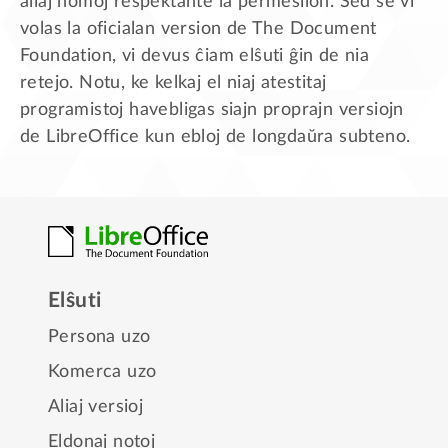
aliaj homoj respektante la permesilon. Sed se vi
volas la oficialan version de The Document
Foundation, vi devus ĉiam elŝuti ĝin de nia
retejo. Notu, ke kelkaj el niaj atestitaj
programistoj havebligas siajn proprajn versiojn
de LibreOffice kun ebloj de longdaŭra subteno.
Elŝuti
Persona uzo
Komerca uzo
Aliaj versioj
Eldonaj notoj