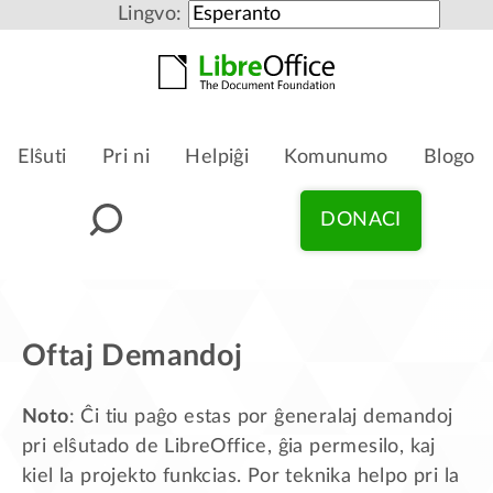
Lingvo:
Elŝuti
Pri ni
Helpiĝi
Komunumo
Blogo
DONACI
Oftaj Demandoj
Noto
: Ĉi tiu paĝo estas por ĝeneralaj demandoj
pri elŝutado de LibreOffice, ĝia permesilo, kaj
kiel la projekto funkcias. Por teknika helpo pri la