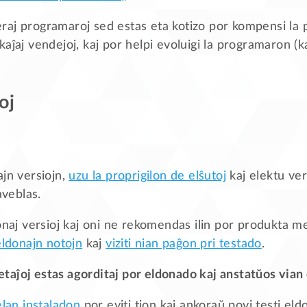
liberaj programaroj sed estas eta kotizo por kompensi l
aĵaj vendejoj, kaj por helpi evoluigi la programaron (ka
oj
ajn versiojn,
uzu la proprigilon de elŝutoj
kaj elektu ver
aveblas.
onaj versioj kaj oni ne rekomendas ilin por produkta m
eldonajn notojn
kaj
viziti nian paĝon pri testado
.
aĵoj estas agorditaj por eldonado kaj anstatŭos vian 
elan instaladon
por eviti tion kaj ankoraŭ povi testi el