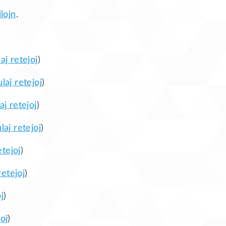
lojn
.
laj retejoj
)
ulaj retejoj
)
laj retejoj
)
ulaj retejoj
)
etejoj
)
retejoj
)
j
)
joj
)