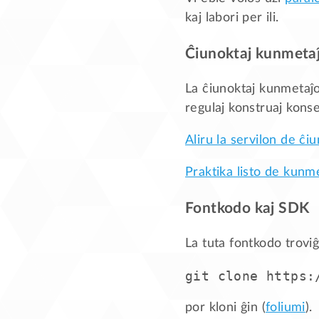
kaj labori per ili.
Ĉiunoktaj kunmetaĵ
La ĉiunoktaj kunmetaĵoj
regulaj konstruaj konse
Aliru la servilon de ĉi
Praktika listo de kunm
Fontkodo kaj SDK
La tuta fontkodo troviĝ
por kloni ĝin (
foliumi
).