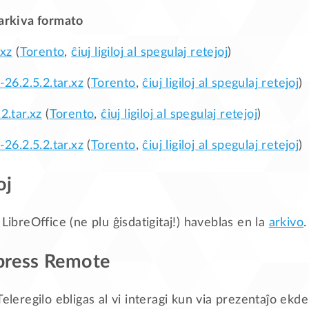
 arkiva formato
.xz
(
Torento
,
ĉiuj ligiloj al spegulaj retejoj
)
-26.2.5.2.tar.xz
(
Torento
,
ĉiuj ligiloj al spegulaj retejoj
)
2.tar.xz
(
Torento
,
ĉiuj ligiloj al spegulaj retejoj
)
-26.2.5.2.tar.xz
(
Torento
,
ĉiuj ligiloj al spegulaj retejoj
)
oj
 LibreOffice (ne plu ĝisdatigitaj!) haveblas en la
arkivo
.
press Remote
Teleregilo ebligas al vi interagi kun via prezentaĵo ekd