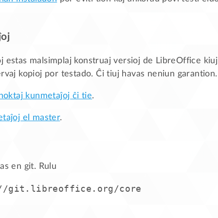
oj
 estas malsimplaj konstruaj versioj de LibreOffice kiuj 
rvaj kopioj por testado. Ĉi tiuj havas neniun garantion.
unoktaj kunmetaĵoj ĉi tie
.
etaĵoj el master
.
as en git. Rulu