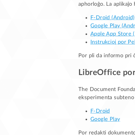
aphorloĝo. La aplikaĵo
F-Droid (Android)
Google Play (Andr
Apple App Store (
Instrukcioj por P
Por pli da informo pri ĉi
LibreOffice po
The Document Foundati
eksperimenta subteno 
F-Droid
Google Play
Por redakti dokumentoj