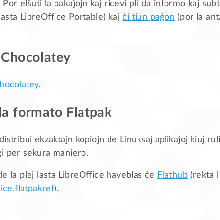
. Por elŝuti la pakaĵojn kaj ricevi pli da informo kaj su
 lasta LibreOffice Portable) kaj
ĉi tiun paĝon
(por la ant
a Chocolatey
hocolatey
.
 la formato Flatpak
istribui ekzaktajn kopiojn de Linuksaj aplikaĵoj kiuj ru
liĝi per sekura maniero.
de la plej lasta LibreOffice haveblas ĉe
Flathub
(rekta l
fice.flatpakref
).