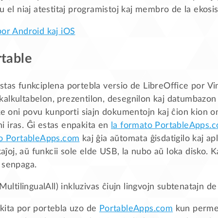
u el niaj atestitaj programistoj kaj membro de la ekosi
por Android kaj iOS
rtable
stas funkciplena portebla versio de LibreOffice por Vi
alkultabelon, prezentilon, desegnilon kaj datumbazon 
ke oni povu kunporti siajn dokumentojn kaj ĉion kion o
oni iras. Ĝi estas enpakita en
la formato PortableApps.
mo PortableApps.com
kaj ĝia aŭtomata ĝisdatigilo kaj apl
kaĵoj, aŭ funkcii sole elde USB, la nubo aŭ loka disko. K
 senpaga.
(MultilingualAll) inkluzivas ĉiujn lingvojn subtenatajn d
kita por portebla uzo de
PortableApps.com
kun perme