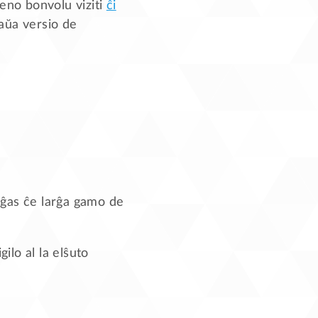
bteno bonvolu viziti
ĉi
aŭa versio de
liĝas ĉe larĝa gamo de
igilo al la elŝuto