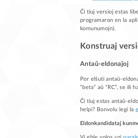
Ĉi tiuj versioj estas 
programaron en la aplik
komunumojn).
Konstruaj versi
Antaŭ-eldonaĵoj
Por elŝuti antaŭ-eldon
“beta” aŭ “RC”, se ili h
Ĉi tiuj estas antaŭ-eld
helpi? Bonvolu legi la
Eldonkandidataj kunmet
Vi eble volos uzi
paral