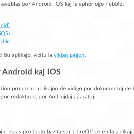
 haveblas por Android, iOS kaj la aphorloĝo Pebble.
oid)
iOS)
ebble
 tiu aplikaĵo, vizitu la
vikian paĝon
.
r Android kaj iOS
on proponas aplikaĵon de vidigo por dokumentoj de L
por redaktado, por Androjdaj aparatoj:
n, estas produkto bazita sur LibreOffice en la aplikaĵa