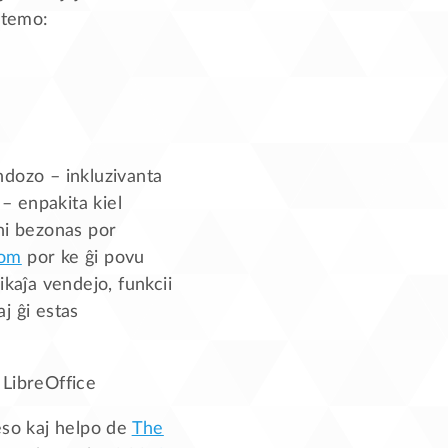
stemo:
ndozo – inkluzivanta
– enpakita kiel
ni bezonas por
com
por ke ĝi povu
ikaĵa vendejo, funkcii
aj ĝi estas
e LibreOffice
so kaj helpo de
The