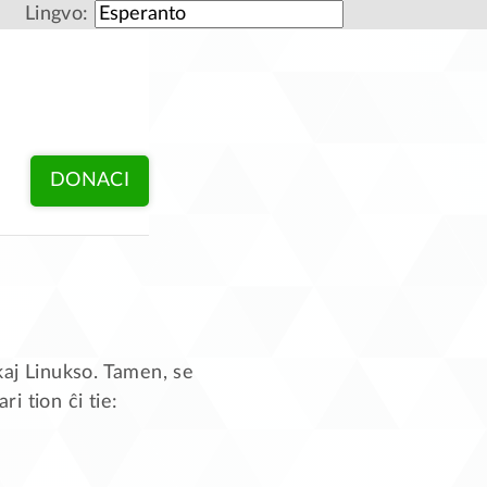
Lingvo:
DONACI
aj Linukso. Tamen, se
i tion ĉi tie: