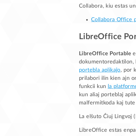
Collabora, kiu estas un
Collabora Office 
LibreOffice Po
LibreOffice Portable
e
dokumentoredaktilon, k
portebla aplikaĵo
, por 
prilabori ilin kien ajn 
funkcii kun
la platfor
kun aliaj porteblaj apli
malfermitkoda kaj tute
La elŝuto Ĉiuj Lingvoj 
LibreOffice estas enpa