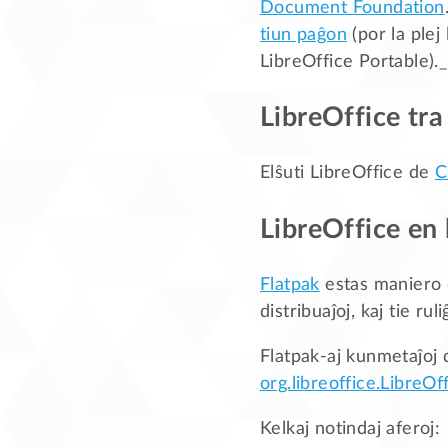
Document Foundation
tiun paĝon
(por la plej
LibreOffice Portable)._
LibreOffice tr
Elŝuti LibreOffice de
C
LibreOffice en
Flatpak
estas maniero d
distribuaĵoj, kaj tie ru
Flatpak-aj kunmetaĵoj 
org.libreoffice.LibreOf
Kelkaj notindaj aferoj: