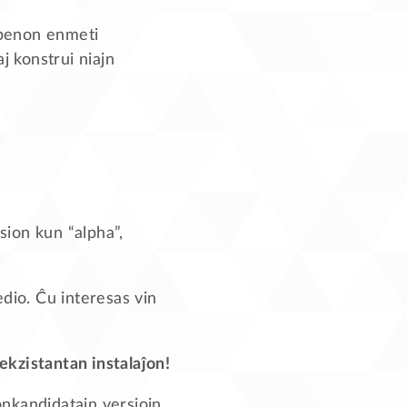
a penon enmeti
j konstrui niajn
sion kun “alpha”,
edio. Ĉu interesas vin
ekzistantan instalaĵon!
donkandidatajn versiojn