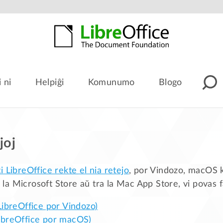
i ni
Helpiĝi
Komunumo
Blogo
joj
i LibreOffice rekte el nia retejo
, por Vindozo, macOS k
a la Microsoft Store aŭ tra la Mac App Store, vi povas far
LibreOffice por Vindozo)
ibreOffice por macOS)